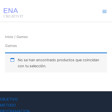
Ir
al
contenido
Inicio
/ Games
Games
No se han encontrado productos que coincidan
con tu selección.
OBJETIVO
METODO
PROGRAMACION