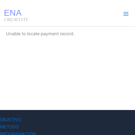
Ir
al
contenido
Unable to locate payment record.
OBJETIVO
METODO
PROGRAMACION