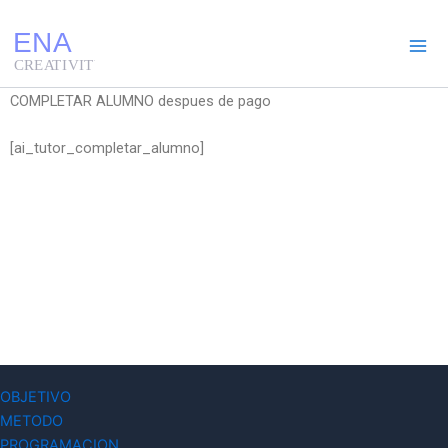
Ir
al
contenido
COMPLETAR ALUMNO despues de pago
[ai_tutor_completar_alumno]
OBJETIVO
METODO
PROGRAMACION